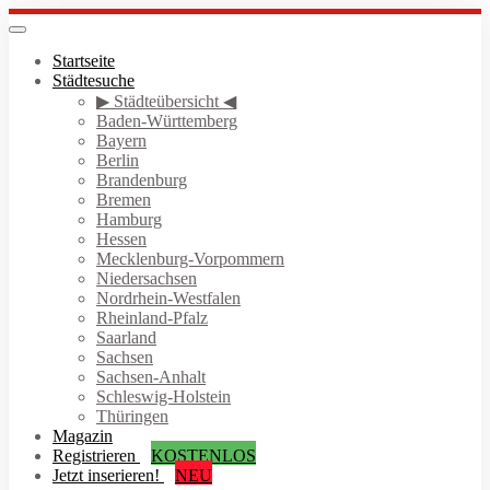
Skip
to
Toggle
navigation
main
Startseite
content
Städtesuche
▶ Städteübersicht ◀
Baden-Württemberg
Bayern
Berlin
Brandenburg
Bremen
Hamburg
Hessen
Mecklenburg-Vorpommern
Niedersachsen
Nordrhein-Westfalen
Rheinland-Pfalz
Saarland
Sachsen
Sachsen-Anhalt
Schleswig-Holstein
Thüringen
Magazin
Registrieren
KOSTENLOS
Jetzt inserieren!
NEU