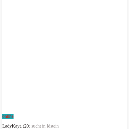
online
LadyKaya (20)
sucht in
Idstein