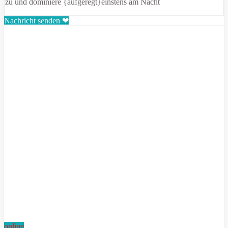
zu und dominiere {aufgeregt}einstens am Nacht
Nachricht senden ❤
online