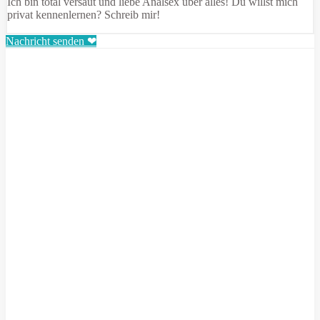
Ich bin total versaut und liebe Analsex über alles! Du willst mich
privat kennenlernen? Schreib mir!
Nachricht senden ❤