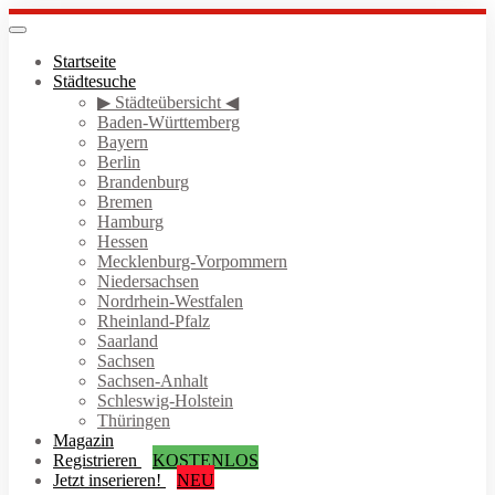
Skip
to
Toggle
navigation
main
Startseite
content
Städtesuche
▶ Städteübersicht ◀
Baden-Württemberg
Bayern
Berlin
Brandenburg
Bremen
Hamburg
Hessen
Mecklenburg-Vorpommern
Niedersachsen
Nordrhein-Westfalen
Rheinland-Pfalz
Saarland
Sachsen
Sachsen-Anhalt
Schleswig-Holstein
Thüringen
Magazin
Registrieren
KOSTENLOS
Jetzt inserieren!
NEU