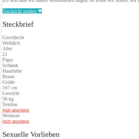
Ich will dass wir haben verbundenen augen, so wann wir ficken, wir
Nachricht senden ❤
Steckbrief
Geschlecht
Weiblich
Alter
21
Figur
Schlank
Haarfarbe
Braun
Größe
167 cm
Gewicht
56 kg
Telefon
jetzt anzeigen
Wohnort
jetzt anzeigen
Sexuelle Vorlieben