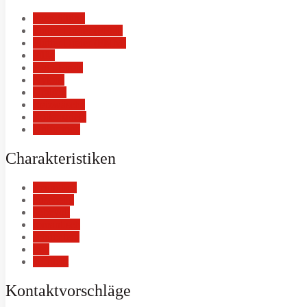
Face-Sitting
Flotter Dreier (FFM)
Flotter Dreier (FMM)
Füße
High-Heels
Nylons
Oralsex
Reizwäsche
Rollenspiele
Uniformen
Charakteristiken
freundlich
kuschelig
liebevoll
romantisch
schüchtern
treu
verrückt
Kontaktvorschläge