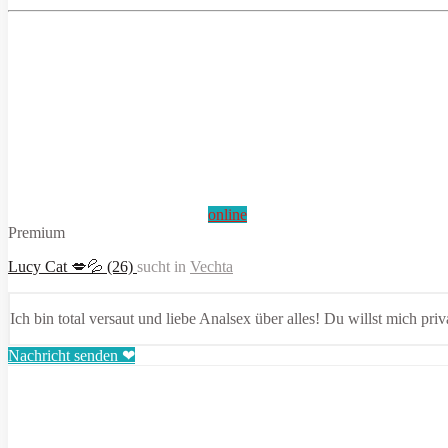
online
Premium
Lucy Cat 💋💦 (26)
sucht in
Vechta
Ich bin total versaut und liebe Analsex über alles! Du willst mich pri
Nachricht senden ❤