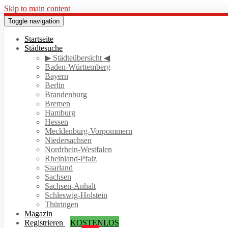
Skip to main content
Toggle navigation
Startseite
Städtesuche
▶ Städteübersicht ◀
Baden-Württemberg
Bayern
Berlin
Brandenburg
Bremen
Hamburg
Hessen
Mecklenburg-Vorpommern
Niedersachsen
Nordrhein-Westfalen
Rheinland-Pfalz
Saarland
Sachsen
Sachsen-Anhalt
Schleswig-Holstein
Thüringen
Magazin
Registrieren
KOSTENLOS